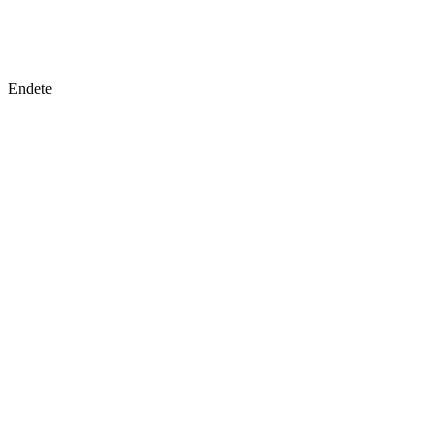
Natürlich Michaela
Endete