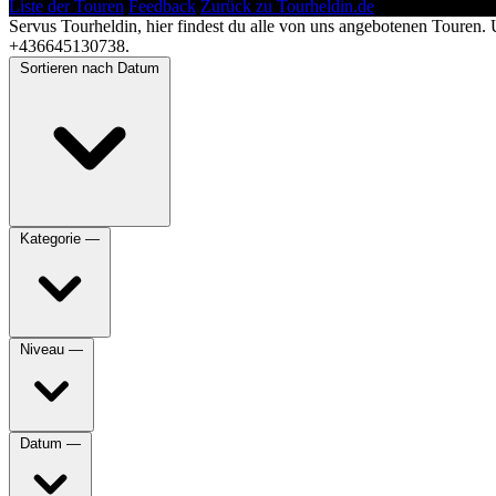
Liste der Touren
Feedback
Zurück zu Tourheldin.de
Servus Tourheldin, hier findest du alle von uns angebotenen Touren. 
+436645130738.
Sortieren nach
Datum
Kategorie
—
Niveau
—
Datum
—